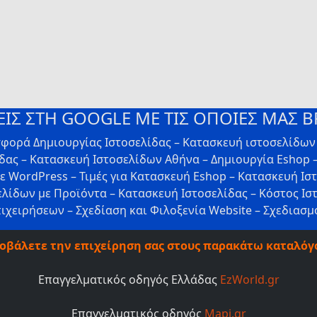
ΙΣ ΣΤΗ GOOGLE ΜΕ ΤΙΣ ΟΠΟΙΕΣ ΜΑΣ Β
σφορά Δημιουργίας Ιστοσελίδας – Κατασκευή ιστοσελίδω
ας – Κατασκευή Iστοσελίδων Αθήνα – Δημιουργία Eshop –
με WordPress – Τιμές για Κατασκευή Eshop – Κατασκευή Ισ
ελίδων με Προϊόντα – Κατασκευή Ιστοσελίδας – Κόστος Ιστ
πιχειρήσεων – Σχεδίαση και Φιλοξενία Website – Σχεδιασμό
οβάλετε την επιχείρηση σας στους παρακάτω καταλόγ
Επαγγελματικός οδηγός Ελλάδας
EzWorld.gr
Επαγγελματικός οδηγός
Mapi.gr