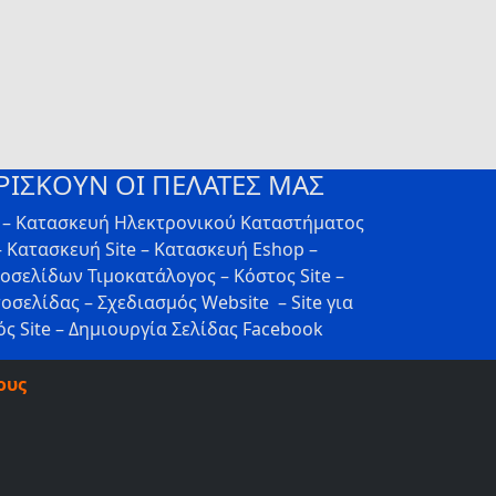
ΡΙΣΚΟΥΝ ΟΙ ΠΕΛΑΤΕΣ ΜΑΣ
ν – Κατασκευή Ηλεκτρονικού Καταστήματος
 Κατασκευή Site – Κατασκευή Eshop –
τοσελίδων Τιμοκατάλογος – Κόστος Site –
οσελίδας – Σχεδιασμός Website – Site για
ς Site – Δημιουργία Σελίδας Facebook
ους