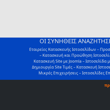
ΟΙ ΣΥΝΗΘΕΙΣ ΑΝΑΖΗΤΗΣΕ
Εταιρείες Κατασκευής Ιστοσελίδων – Προ
– Κατασκευή και Προώθηση Ιστοσελίδ
Κατασκευή Site με Joomla – Ιστοσελίδα 
Δημιουργία Site Τιμές – Κατασκευή Ιστοσ
Μικρές Επιχειρήσεις – Ιστοσελίδες Ε
πρ