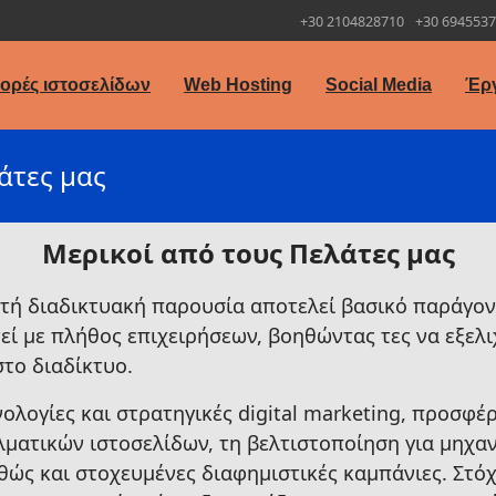
+30 2104828710
+30 694553
ορές ιστοσελίδων
Web Hosting
Social Media
Έρ
άτες μας
Μερικοί από τους Πελάτες μας
τή διαδικτυακή παρουσία αποτελεί βασικό παράγοντ
εί με πλήθος επιχειρήσεων, βοηθώντας τες να εξελι
το διαδίκτυο.
νολογίες και στρατηγικές digital marketing, προσφ
ματικών ιστοσελίδων, τη βελτιστοποίηση για μηχανέ
θώς και στοχευμένες διαφημιστικές καμπάνιες. Στόχ