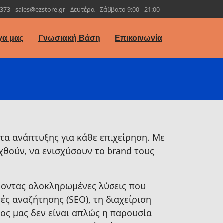
7373
sales@ezstore.gr
Δευτέρα - Σάββατο 9:00 - 21:00
γα μας
Γνωσιακή Βάση
Επικοινωνία
α ανάπτυξης για κάθε επιχείρηση. Με
χθούν, να ενισχύσουν το brand τους
έροντας ολοκληρωμένες λύσεις που
ς αναζήτησης (SEO), τη διαχείριση
ος μας δεν είναι απλώς η παρουσία