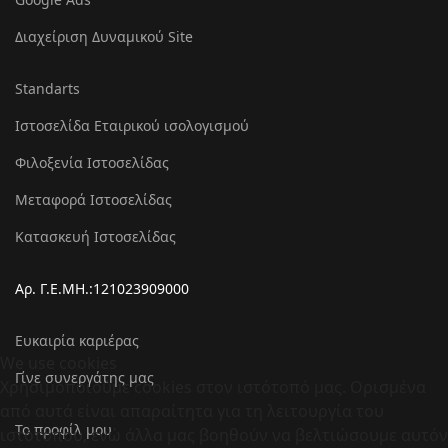
Διαχείριση Δυναμικού Site
Standarts
Ιστοσελίδα Εταιρικού ισολογισμού
Φιλοξενία Ιστοσελίδας
Μεταφορά Ιστοσελίδας
Κατασκευή Ιστοσελίδας
Αρ. Γ.Ε.ΜΗ.:121023909000
Ευκαιρία καριέρας
We use cookies
Γίνε συνεργάτης μας
Χρησιμοποιούμε cookies στον ιστότοπό μας. Ορισμένα
από αυτά είναι απαραίτητα για τη λειτουργία του
Το προφίλ μου
ιστότοπου, ενώ άλλα μας βοηθούν να βελτιώσουμε αυτόν