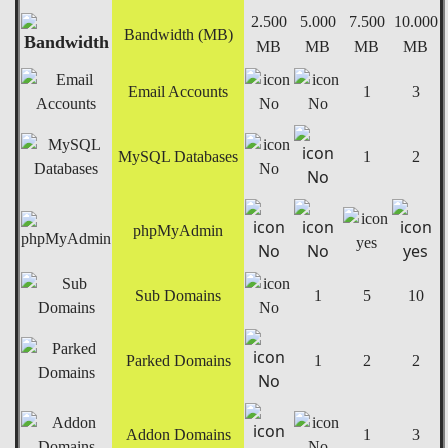
2.500
5.000
7.500
10.000
Bandwidth (MB)
MB
MB
MB
MB
Email Accounts
1
3
MySQL Databases
1
2
phpMyAdmin
Sub Domains
1
5
10
Parked Domains
1
2
2
Addon Domains
1
3