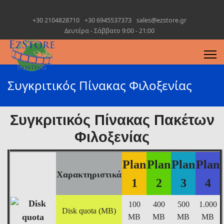
+30 2104828710
+30 6945537373
sales@ezstore.gr
Δευτέρα - Σάββατο 9:00 - 21:00
Συγκριτικός Πίνακας Φιλοξενίας
Συγκριτικός Πίνακας Πακέτων
Φιλοξενίας
Plan
Plan
Plan
Plan
Χαρακτηριστικά
1
2
3
4
100
400
500
1.000
Disk quota (MB)
MB
MB
MB
MB