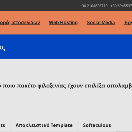
+30 2104828710
+30 694553
ορές ιστοσελίδων
Web Hosting
Social Media
Έρ
ας
 ποιο πακέτο φιλοξενίας έχουν επιλέξει απολαμβά
ts
Αποκλειστικό Template
Softaculous