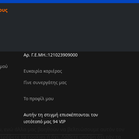
ους
Αρ. Γ.Ε.ΜΗ.:121023909000
σμού
Ευκαιρία καριέρας
Γίνε συνεργάτης μας
Το προφίλ μου
Αυτήν τη στιγμή επισκέπτονται τον
ιστότοπό μας 94 VIP
υ, ενώ άλλα μας βοηθούν να βελτιώσουμε αυτόν τον
ρέψετε τα cookies ή όχι. Λάβετε υπόψη ότι εάν τα