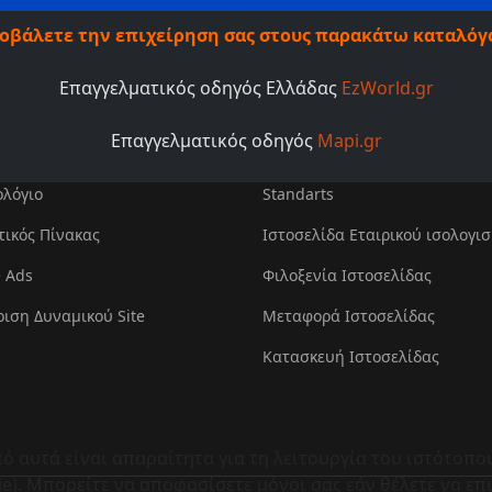
οβάλετε την επιχείρηση σας στους παρακάτω καταλόγ
Επαγγελματικός οδηγός Ελλάδας
EzWorld.gr
Επαγγελματικός οδηγός
Mapi.gr
ολόγιο
Standarts
τικός Πίνακας
Ιστοσελίδα Εταιρικού ισολογι
 Ads
Φιλοξενία Ιστοσελίδας
ριση Δυναμικού Site
Μεταφορά Ιστοσελίδας
Κατασκευή Ιστοσελίδας
ό αυτά είναι απαραίτητα για τη λειτουργία του ιστότοπο
). Μπορείτε να αποφασίσετε μόνοι σας εάν θέλετε να επιτ