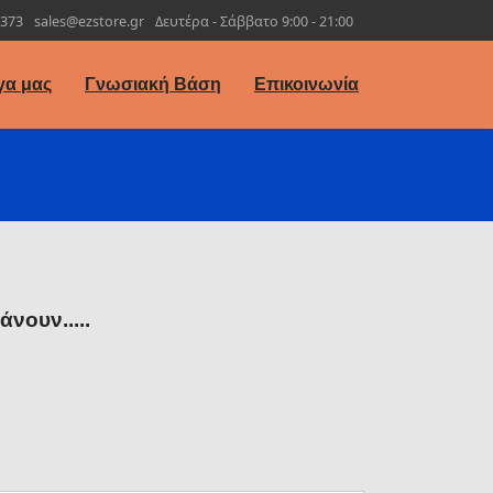
7373
sales@ezstore.gr
Δευτέρα - Σάββατο 9:00 - 21:00
γα μας
Γνωσιακή Βάση
Επικοινωνία
νουν.....