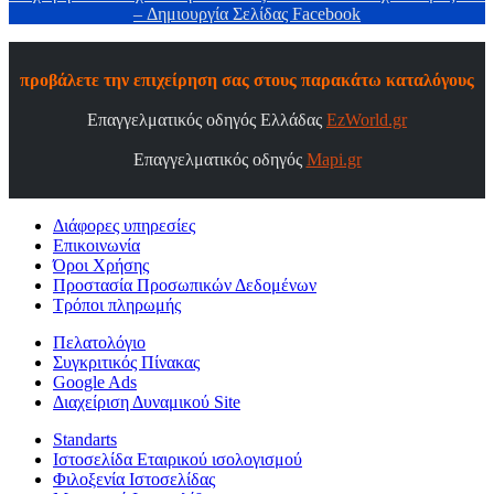
– Δημιουργία Σελίδας Facebook
προβάλετε την επιχείρηση σας στους παρακάτω καταλόγους
Επαγγελματικός οδηγός Ελλάδας
EzWorld.gr
Επαγγελματικός οδηγός
Mapi.gr
Διάφορες υπηρεσίες
Επικοινωνία
Όροι Χρήσης
Προστασία Προσωπικών Δεδομένων
Τρόποι πληρωμής
Πελατολόγιο
Συγκριτικός Πίνακας
Google Ads
Διαχείριση Δυναμικού Site
Standarts
Ιστοσελίδα Εταιρικού ισολογισμού
Φιλοξενία Ιστοσελίδας