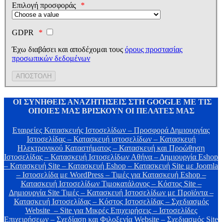
Επιλογή προσφοράς
GDPR
Έχω διαβάσει και αποδέχομαι τους
όρους προστασίας
προσωπικών δεδομένων
ΟΙ ΣΥΝΗΘΕΙΣ ΑΝΑΖΗΤΗΣΕΙΣ ΣΤΗ GOOGLE ΜΕ ΤΙΣ
ΟΠΟΙΕΣ ΜΑΣ ΒΡΙΣΚΟΥΝ ΟΙ ΠΕΛΑΤΕΣ ΜΑΣ
Εταιρείες Κατασκευής Ιστοσελίδων – Προσφορά Δημιουργίας
Ιστοσελίδας – Κατασκευή ιστοσελίδων – Κατασκευή
Ηλεκτρονικού Καταστήματος – Κατασκευή και Προώθηση
Ιστοσελίδας – Κατασκευή Iστοσελίδων Αθήνα – Δημιουργία Eshop
– Κατασκευή Site – Κατασκευή Eshop – Κατασκευή Site με Joomla
– Ιστοσελίδα με WordPress – Τιμές για Κατασκευή Eshop –
Κατασκευή Ιστοσελίδων Τιμοκατάλογος – Κόστος Site –
Δημιουργία Site Τιμές – Κατασκευή Ιστοσελίδων με Προϊόντα –
Κατασκευή Ιστοσελίδας – Κόστος Ιστοσελίδας – Σχεδιασμός
Website – Site για Μικρές Επιχειρήσεις – Ιστοσελίδες
Επιχειρήσεων – Σχεδίαση και Φιλοξενία Website – Σχεδιασμός Site