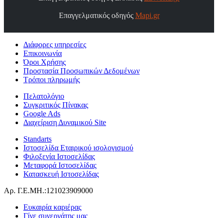
Επαγγελματικός οδηγός
Mapi.gr
Διάφορες υπηρεσίες
Επικοινωνία
Όροι Χρήσης
Προστασία Προσωπικών Δεδομένων
Τρόποι πληρωμής
Πελατολόγιο
Συγκριτικός Πίνακας
Google Ads
Διαχείριση Δυναμικού Site
Standarts
Ιστοσελίδα Εταιρικού ισολογισμού
Φιλοξενία Ιστοσελίδας
Μεταφορά Ιστοσελίδας
Κατασκευή Ιστοσελίδας
Αρ. Γ.Ε.ΜΗ.:121023909000
Ευκαιρία καριέρας
Γίνε συνεργάτης μας