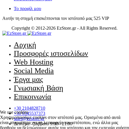
Το προφίλ μου
Αυτήν τη στιγμή επισκέπτονται τον ιστότοπό μας 525 VIP
Copyright © 2012-
2026
EzStore.gr - All Rights Reserved.
Αρχική
Προσφορές ιστοσελίδων
Web Hosting
Social Media
Έργα μας
Γνωσιακή Βάση
Επικοινωνία
+30 2104828710
We use cookies
+30 6945537373
Χρησιμοποιούμε cookies στον ιστότοπό μας. Ορισμένα από αυτά
sales@ezstore.gr
είναι απαραίτητα για τη λειτουργία του ιστότοπου, ενώ άλλα μας
Δευτέρα - Σάββατο 9:00 - 21:00
βοηθούν να βελτιώσουμε αυτόν τον ιστότοπο και την εμπειρία χρήστη