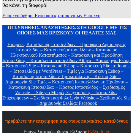
θα κάνει τη διαφορά!
Επόμενο άρθρο: Ενοικιάσεις αυτοκινήτων
Επόμενο
ΟΙ ΣΥΝΗΘΕΙΣ ΑΝΑΖΗΤΗΣΕΙΣ ΣΤΗ GOOGLE ΜΕ ΤΙΣ
ΟΠΟΙΕΣ ΜΑΣ ΒΡΙΣΚΟΥΝ ΟΙ ΠΕΛΑΤΕΣ ΜΑΣ
Εταιρείες Κατασκευής Ιστοσελίδων – Προσφορά Δημιουργίας
Ιστοσελίδας – Κατασκευή ιστοσελίδων – Κατασκευή
Ηλεκτρονικού Καταστήματος – Κατασκευή και Προώθηση
Ιστοσελίδας – Κατασκευή Iστοσελίδων Αθήνα – Δημιουργία Eshop
– Κατασκευή Site – Κατασκευή Eshop – Κατασκευή Site με Joomla
– Ιστοσελίδα με WordPress – Τιμές για Κατασκευή Eshop –
Κατασκευή Ιστοσελίδων Τιμοκατάλογος – Κόστος Site –
Δημιουργία Site Τιμές – Κατασκευή Ιστοσελίδων με Προϊόντα –
Κατασκευή Ιστοσελίδας – Κόστος Ιστοσελίδας – Σχεδιασμός
Website – Site για Μικρές Επιχειρήσεις – Ιστοσελίδες
Επιχειρήσεων – Σχεδίαση και Φιλοξενία Website – Σχεδιασμός Site
– Δημιουργία Σελίδας Facebook
προβάλετε την επιχείρηση σας στους παρακάτω καταλόγους
Επαγγελματικός οδηγός Ελλάδας
EzWorld.gr