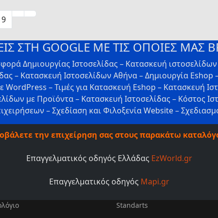
9
ΙΣ ΣΤΗ GOOGLE ΜΕ ΤΙΣ ΟΠΟΙΕΣ ΜΑΣ Β
σφορά Δημιουργίας Ιστοσελίδας – Κατασκευή ιστοσελίδω
ας – Κατασκευή Iστοσελίδων Αθήνα – Δημιουργία Eshop –
με WordPress – Τιμές για Κατασκευή Eshop – Κατασκευή Ισ
ελίδων με Προϊόντα – Κατασκευή Ιστοσελίδας – Κόστος Ιστ
πιχειρήσεων – Σχεδίαση και Φιλοξενία Website – Σχεδιασμό
οβάλετε την επιχείρηση σας στους παρακάτω καταλόγ
Επαγγελματικός οδηγός Ελλάδας
EzWorld.gr
Επαγγελματικός οδηγός
Mapi.gr
ολόγιο
Standarts