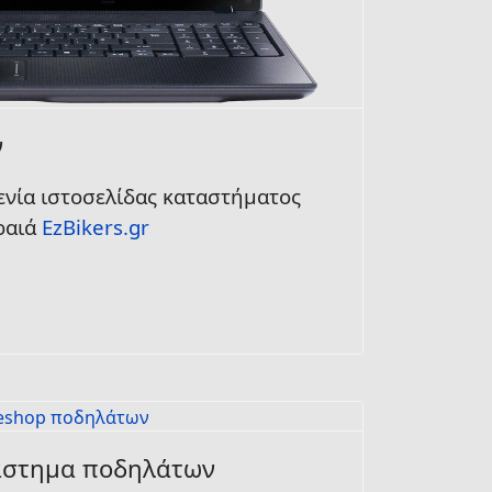
ν
ενία ιστοσελίδας καταστήματος
ραιά
EzBikers.gr
άστημα ποδηλάτων