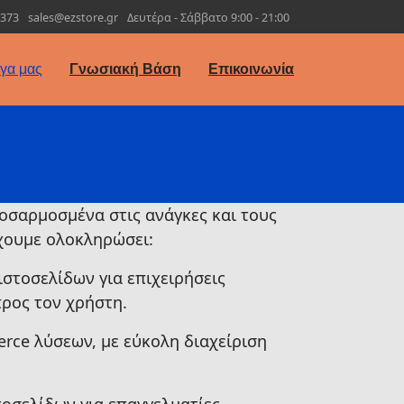
7373
sales@ezstore.gr
Δευτέρα - Σάββατο 9:00 - 21:00
γα μας
Γνωσιακή Βάση
Επικοινωνία
ροσαρμοσμένα στις ανάγκες και τους
χουμε ολοκληρώσει:
ιστοσελίδων για επιχειρήσεις
προς τον χρήστη.
rce λύσεων, με εύκολη διαχείριση