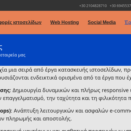
+30 2104828710
+30 694553
ορές ιστοσελίδων
Web Hosting
Social Media
Έρ
ς
εταιρεία μας
υχία μια σειρά από έργα κατασκευής ιστοσελίδων, π
υσιάζονται ενδεικτικά ορισμένα από τα έργα που έ
ασης
: Δημιουργία δυναμικών και πλήρως responsive 
 επαγγελματισμό, την ταχύτητα και τη φιλικότητα 
ops)
: Ανάπτυξη λειτουργικών και ασφαλών e-comme
ν πληρωμής και αποστολής.